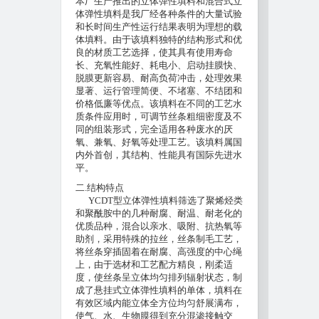
本厂生产推出的立体弹性填料和混合式立
体弹性填料是我厂经各种条件的大量试验
和长时间生产性运行结果表明为理想的载
体填料。由于该填料独特的结构形式和优
良的材质工艺选择，使其具有使用寿命
长、充氧性能好、耗电小、启动挂膜快、
脱膜更新容易、耐高负荷冲击，处理效果
显著、运行管理简便、不堵塞、不结团和
价格低廉等优点。该填料在不同的工艺水
质条件应用时，可调节丝条粗细密度及不
同的组装形式，完全适用各种废水的厌
氧、兼氧、好氧等处理工艺。该填料属国
内外首创，其结构、性能具有国际先进水
平。
二
.
结构特点
YCDT
型立体弹性填料筛选了聚烯烃类
和聚酰胺中的几种耐腐、耐温、耐老化的
优质品种，混合以亲水、吸附、抗热氧等
助剂，采用特殊的拉丝，丝条制毛工艺，
将丝条穿插固着在耐腐、高强度的中心绳
上，由于选材和工艺配方精良，刚柔适
度，使丝条呈立体均匀排列辐射状态，制
成了悬挂式立体弹性填料的单体，填料在
有效区域内能立体全方位均匀舒展满布，
使气、水、生物膜得到充分混渗接触交