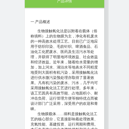
产品详情
一
.
产品概述
生物接触氧化法是以附着在载体（俗
称填料）上的生物膜为主，净化有机废水
的一种高效水处理工艺。目前已广泛地应
用于纺织印染、毛纺针织、啤酒食品、石
油化工化肥废水、医药及生活污水等处
理，并获得了明显地环境效益、社会效益
和经济效益。近年来，随着给水需量的增
加，加上河水、湖泊水等地表水不同程度
地受到大面积有机污染，采用接触氧化法
进行供水微污染预处理亦取得了显著效
果。凡有机污染的废水、污水，几乎均可
采用接触氧化法工艺进行处理。多年来，
该工艺因具有高效节能、占地面积小、耐
冲击负荷、运行管理方便等独特优点而被
设计部门广泛采用，深受用户的欢迎和青
睐。
生物膜载体
……
填料是接触氧化法工
艺的核心部分，它直接影响着处理效果、
充氧性能、基建投资、运行周期和费用。