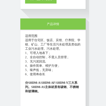
产品详情
适用范围
适用于住宅区、饭店、宾馆、疗养院、学
校、矿山、工厂等生活污水处理及类似的
工业污水处理。污水处理。
1、可埋入地表下 ;
2、全自动控制，不需人员管理 ;
3、无污泥回流;
4、操作简单、维护方便 ;
5、噪声低，无异味 ;
6、使用寿命长
分SHDM-A\SHDM-AF\SHDM-Y三大系
列。SHDM-AS主体材质有碳钢、不锈钢
和玻璃钢。