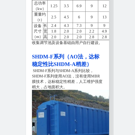
总功率
1.25
3.5
6.9
9
12
18.6
26
（kw）
重量约
2.5
4.5
6
9
13
21
35
（t）
长
2.4
4.3
7.3
9
9
15
15
设备
尺寸
宽
1.8
2.0
2.0
2.2
4.9
4.9
7.5
（m）
高
2.0
2.0
2.0
2.8
2.8
2.8
2.8
收集调节池及设备基础由用户自行建设。
SHDM-F系列（AO法，达标
稳定性比
SHDM-A稍差
）
SHDM-F系列与SHDM-A系列比较，
SHDM-F系列使用AO法，没有使用MBR
膜技术，达标稳定性稍差，人工维护强度
稍大，占地面积大。