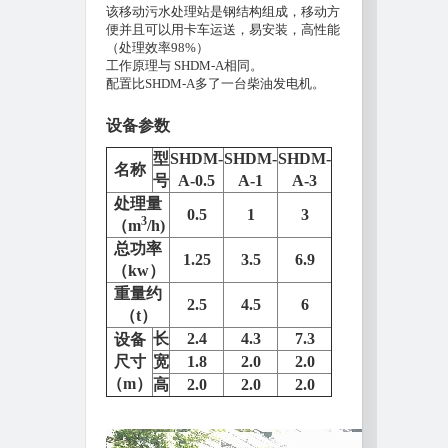
该移动污水处理站是钢结构组成，移动方
便并且可以用卡车运送，易安装，高性能
（处理效率98%）
工作原理与 SHDM-A相同。
配置比SHDM-A多了一台柴油发电机。
设备参数
型
SHDM-
SHDM-
SHDM-
名称
号
A-0.5
A-1
A-3
处理量
0.5
1
3
3
（m
/h)
总功率
1.25
3.5
6.9
（kw）
重量约
2.5
4.5
6
（t）
长
2.4
4.3
7.3
设备
尺寸
宽
1.8
2.0
2.0
（m）
高
2.0
2.0
2.0