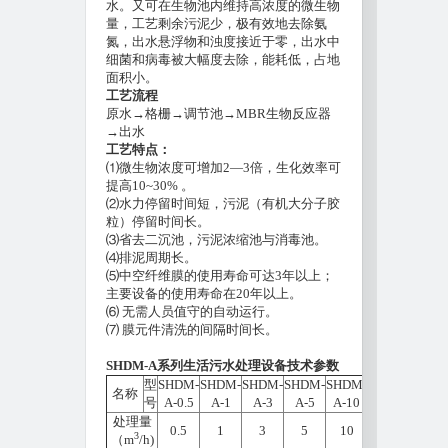
水。又可在生物池内维持高浓度的微生物
量，工艺剩余污泥少，极有效地去除氨
氮，出水悬浮物和浊度接近于零，出水中
细菌和病毒被大幅度去除，能耗低，占地
面积小。
工艺流程
原水→格栅→调节池→MBR生物反应器
→出水
工艺特点：
⑴微生物浓度可增加2—3倍，生化效率可
提高10~30% 。
⑵水力停留时间短，污泥（有机大分子胶
粒）停留时间长。
⑶省去二沉池，污泥浓缩池与消毒池。
⑷排泥周期长。
⑸中空纤维膜的使用寿命可达3年以上；
主要设备的使用寿命在20年以上。
⑹ 无需人员值守的自动运行。
⑺ 膜元件清洗的间隔时间长。
SHDM-A系列生活污水处理设备技术参数
型
SHDM-
SHDM-
SHDM-
SHDM-
SHDM-
SHDM-
SHDM
名称
号
A-0.5
A-1
A-3
A-5
A-10
A-20
A-30
处理量
0.5
1
3
5
10
20
30
3
（m
/h)